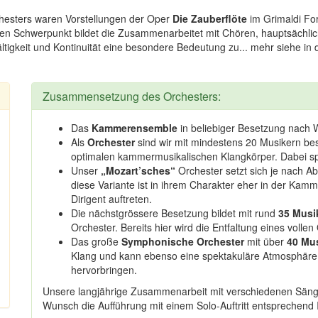
hesters waren Vorstellungen der Oper
Die Zauberflöte
im Grimaldi Fo
eren Schwerpunkt bildet die Zusammenarbeitet mit Chören, hauptsächlic
ältigkeit und Kontinuität eine besondere Bedeutung zu... mehr siehe in
Zusammensetzung des Orchesters:
Das
Kammerensemble
in beliebiger Besetzung nach 
Als
Orchester
sind wir mit mindestens 20 Musikern bes
optimalen kammermusikalischen Klangkörper. Dabei spie
Unser
„
Mozart’sches
“
Orchester setzt sich je nach 
diese Variante ist in ihrem Charakter eher in der Kam
Dirigent auftreten.
Die nächstgrössere Besetzung bildet mit rund
35 Musi
Orchester. Bereits hier wird die Entfaltung eines volle
Das große
Symphonische Orchester
mit über
40 Mu
Klang und kann ebenso eine spektakuläre Atmosphäre 
hervorbringen.
Unsere langjährige Zusammenarbeit mit verschiedenen Sänge
Wunsch die Aufführung mit einem Solo-Auftritt entsprechend I